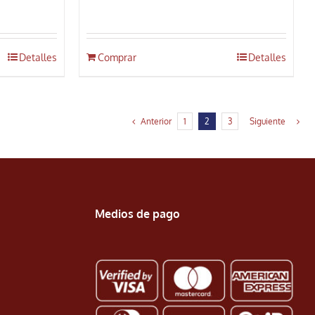
Detalles
Comprar
Detalles
Anterior
1
2
3
Siguiente
Medios de pago