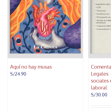
Aquí no hay musas
Comenta
Legales: 
S/
24.90
sociales
laboral
S/
30.00