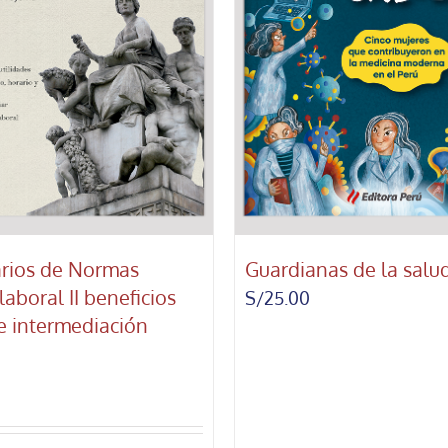
rios de Normas
Guardianas de la salu
laboral II beneficios
S/
25.00
 e intermediación