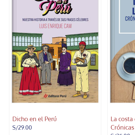
Dicho en el Perú
La costa 
Crónicas
S/
29.00