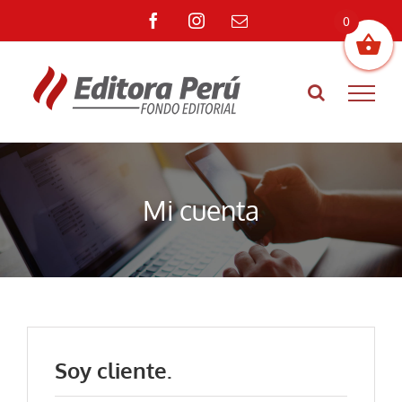
Saltar
Facebook
Instagram
Correo
0
al
electrónico
contenido
Mi cuenta
Soy cliente.